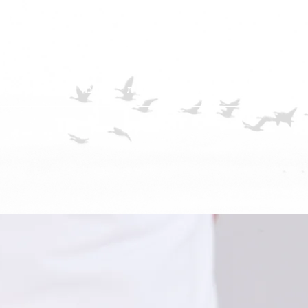
יאיר 
052-264023
רפואה טבע
רפואה סינית
מאמרים ברפואה סינית
שוברי מתנה
צרו קשר